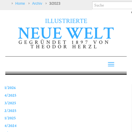
Home
Archiv
3/2023
ILLUSTRIERTE
NEUE WELT
GEGRÜNDET 1897 VON
THEODOR HERZL
Toggle
navigatio
1/2026
4/2025
3/2025
2/2025
1/2025
4/2024