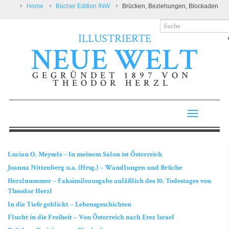
Home
Bücher Edition INW
Brücken, Beziehungen, Blockaden
ILLUSTRIERTE
NEUE WELT
GEGRÜNDET 1897 VON
THEODOR HERZL
Toggle
navigatio
Lucian O. Meysels – In meinem Salon ist Österreich
Joanna Nittenberg u.a. (Hrsg.) – Wandlungen und Brüche
Herzlnummer – Faksimileausgabe anläßlich des 10. Todestages von
Theodor Herzl
In die Tiefe geblickt – Lebensgeschichten
Flucht in die Freiheit – Von Österreich nach Erez Israel